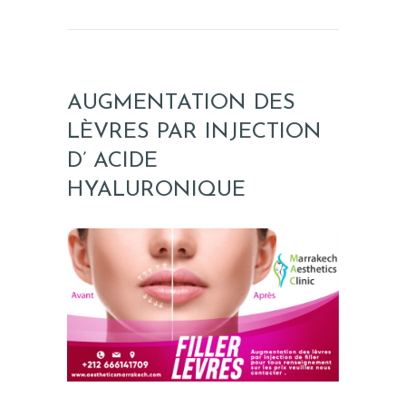
Q
U
E
AUGMENTATION DES
I
LÈVRES PAR INJECTION
N
D’ ACIDE
T
I
HYALURONIQUE
M
E
F
R
A
N