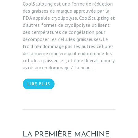
CoolSculpting est une forme de réduction
O
des graisses de marque approuvée par la
N
FDA appelée cryolipolyse. CoolSculpting et
d’autres formes de cryolipolyse utilisent
N
des températures de congélation pour
A
décomposer les cellules graisseuses. Le
Î
froid n’endommage pas les autres cellules
de la même manière qu’il endommage les
T
cellules graisseuses, et il ne devrait donc y
R
avoir aucun dommage à la peau…
E
V
LIRE PLUS
I
S
A
G
E
LA PREMIÈRE MACHINE