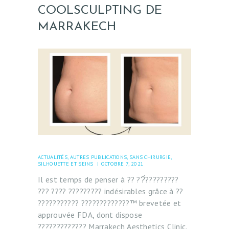
C
COOLSCULPTING DE
O
MARRAKECH
R
P
S
E
T
S
E
I
N
ACTUALITÉS
,
AUTRES PUBLICATIONS
,
SANS CHIRURGIE
,
SILHOUETTE ET SEINS
OCTOBRE 7, 2021
S
Il est temps de penser à ?? ??́?????????
??? ???? ????????? indésirables grâce à ??
E
??????????? ?????????????™ brevetée et
S
approuvée FDA, dont dispose
T
????????????? Marrakech Aesthetics Clinic.