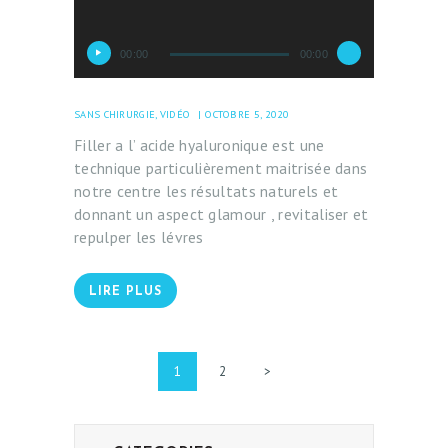
00:00
00:00
SANS CHIRURGIE
,
VIDÉO
OCTOBRE 5, 2020
Filler a l’ acide hyaluronique est une
technique particulièrement maitrisée dans
notre centre les résultats naturels et
donnant un aspect glamour , revitaliser et
repulper les lévres
LIRE PLUS
PAGINATION
PAGE
1
PAGE
2
>
DES
PUBLICATIONS