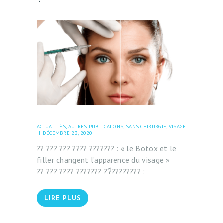
E
T
L
A
S
E
R
S
ACTUALITÉS
,
AUTRES PUBLICATIONS
,
SANS CHIRURGIE
,
VISAGE
E
DÉCEMBRE 23, 2020
S
?? ??? ??? ???? ??????? : « le Botox et le
filler changent l’apparence du visage »⁣⁣⁣⁣
T
?? ??? ???? ??????? ??́???????? :
H
É
LIRE PLUS
T
I