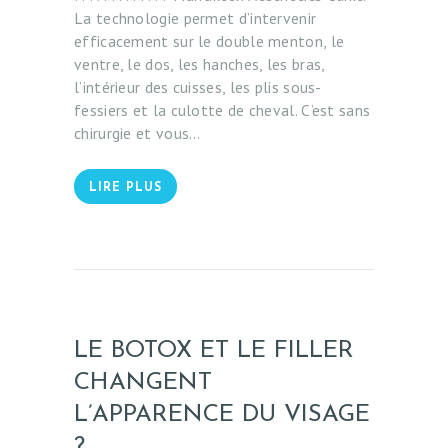
H
La technologie permet d’intervenir
efficacement sur le double menton, le
É
ventre, le dos, les hanches, les bras,
T
l’intérieur des cuisses, les plis sous-
I
fessiers et la culotte de cheval. C’est sans
chirurgie et vous…
Q
U
LIRE PLUS
E
M
É
D
I
C
LE BOTOX ET LE FILLER
A
CHANGENT
L
L’APPARENCE DU VISAGE
E
?