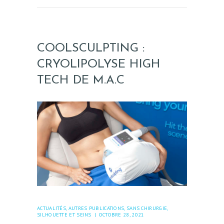
COOLSCULPTING :
A
CRYOLIPOLYSE HIGH
C
TECH DE M.A.C
C
U
E
I
L
N
O
U
S
ACTUALITÉS
,
AUTRES PUBLICATIONS
,
SANS CHIRURGIE
,
SILHOUETTE ET SEINS
OCTOBRE 28, 2021
C