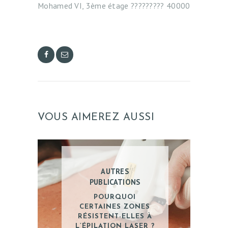
Mohamed VI, 3ème étage ????????? 40000⁣
Î
T
R
E
V
I
S
VOUS AIMEREZ AUSSI
A
G
E
AUTRES
C
PUBLICATIONS
O
POURQUOI
R
CERTAINES ZONES
RÉSISTENT-ELLES À
P
L’ÉPILATION LASER ?