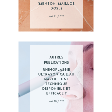
S
(MENTON, MAILLOT,
DOS…)
E
mai 21, 2026
T
S
E
I
N
S
AUTRES
PUBLICATIONS
E
RHINOPLASTIE
S
ULTRASONIQUE AU
T
MAROC : UNE
TECHNIQUE
H
DISPONIBLE ET
É
EFFICACE ?
mai 10, 2026
T
I