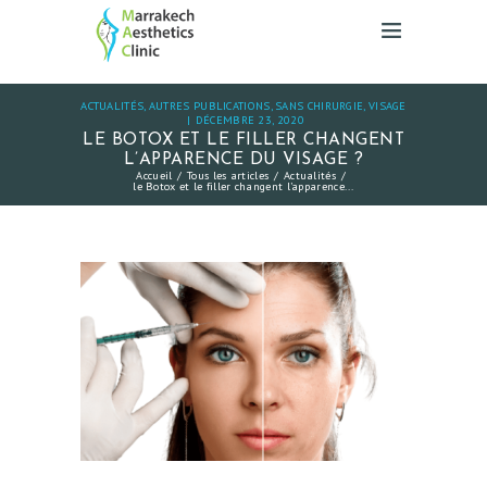
ACTUALITÉS
,
AUTRES PUBLICATIONS
,
SANS CHIRURGIE
,
VISAGE
DÉCEMBRE 23, 2020
LE BOTOX ET LE FILLER CHANGENT
L’APPARENCE DU VISAGE ?
Accueil
Tous les articles
Actualités
le Botox et le filler changent l’apparence...