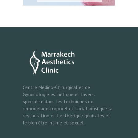
Q
U
E
M
É
D
I
C
A
Centre Médico-Chirurgical et de
L
Gynécologie esthétique et lasers.
E
spécialisé dans les techniques de
E
remodelage corporel et facial ainsi que la
restauration et l esthétique génitales et
T
le bien être intime et sexuel.
L
A