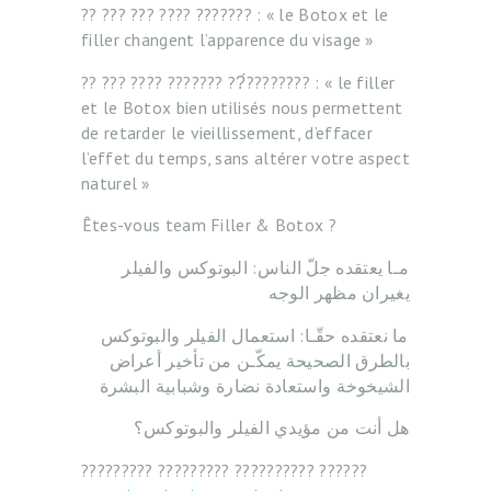
?? ??? ??? ???? ??????? : « le Botox et le
filler changent l’apparence du visage »⁣⁣⁣⁣
?? ??? ???? ??????? ??́???????? : « le filler
et le Botox bien utilisés nous permettent
de retarder le vieillissement, d’effacer
l’effet du temps, sans altérer votre aspect
naturel »
⁣⁣Êtes-vous team Filler & Botox ?
⁣⁣مـا يعتقده جلّ الناس: البوتوكس والفيلر
يغيران مظهر الوجه
⁣⁣⁣⁣ما نعتقده حقّـا: استعمال الفيلر والبوتوكس
بالطرق الصحيحة يمكّـن من تأخير أعراض
الشيخوخة واستعادة نضارة وشبابية البشرة
⁣هل أنت من مؤيدي الفيلر والبوتوكس؟
????????? ????????? ?????????? ??????
A