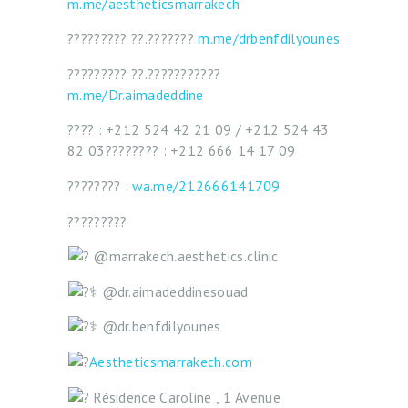
m.me/aestheticsmarrakech
C
????????? ??.???????
m.me/drbenfdilyounes
C
U
????????? ??.???????????
m.me/Dr.aimadeddine
E
I
???? : +212 524 42 21 09 / +212 524 43
82 03⁣???????? : +212 666 14 17 09⁣
L
???????? :
wa.me/212666141709
N
O
?????????
U
@marrakech.aesthetics.clinic
S
@dr.aimadeddinesouad
C
O
@dr.benfdilyounes
N
Aestheticsmarrakech.com
N
Résidence Caroline , 1 Avenue
A