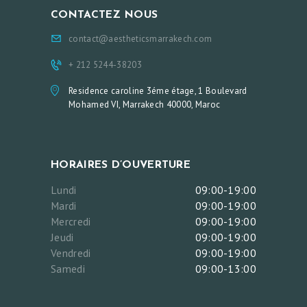
S
CONTACTEZ NOUS
E
contact@aestheticsmarrakech.com
R
+ 212 5244-38203
S
Residence caroline 3éme étage, 1 Boulevard
E
Mohamed VI, Marrakech 40000, Maroc
S
T
H
HORAIRES D’OUVERTURE
É
Lundi
09:00-19:00
T
Mardi
09:00-19:00
Mercredi
09:00-19:00
I
Jeudi
09:00-19:00
Q
Vendredi
09:00-19:00
U
Samedi
09:00-13:00
E